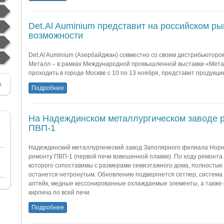
Det.Al Auminium представит на российском ры
возможности
Det.Al Auminium (Азербайджан) совместно со своим дистрибьюторо
Металл – в рамках Международной промышленной выставки «Метал
проходить в городе Москве с 10 по 13 ноября, представит продукци
Подробнее
На Надеждинском металлургическом заводе 
ПВП-1
Надеждинский металлургический завод Заполярного филиала Норн
ремонту ПВП-1 (первой печи взвешенной плавки). По ходу ремонта
которого сопоставимы с размерами семиэтажного дома, полностью
останется нетронутым. Обновлению подвергнется сетлер, система 
аптейк, медные кессонированные охлаждаемые элементы, а также 
кирпича по всей печи.
Подробнее