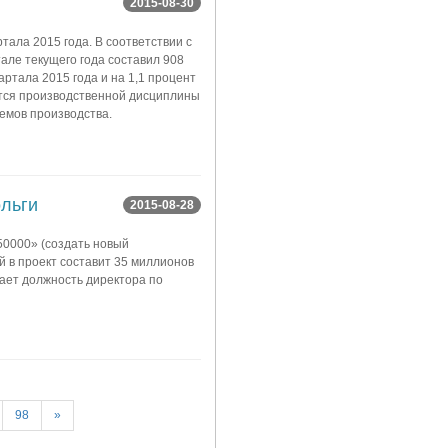
2015-08-30
ала 2015 года. В соответствии с
але текущего года составил 908
артала 2015 года и на 1,1 процент
ется производственной дисциплины
емов производства.
ольги
2015-08-28
50000» (создать новый
 в проект составит 35 миллионов
ает должность директора по
98
»