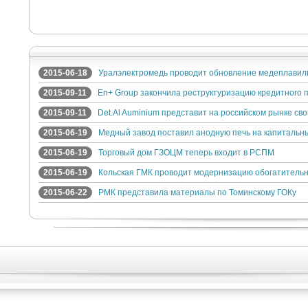
2015-06-18
Уралэлектромедь проводит обновление медеплавиль
2015-09-11
En+ Group закончила реструктуризацию кредитного
2015-09-11
Det.Al Auminium представит на российском рынке св
2015-06-19
Медный завод поставил анодную печь на капитальн
2015-06-19
Торговый дом ГЗОЦМ теперь входит в РСПМ
2015-06-19
Кольская ГМК проводит модернизацию обогатитель
2015-06-22
РМК представила материалы по Томинскому ГОКу