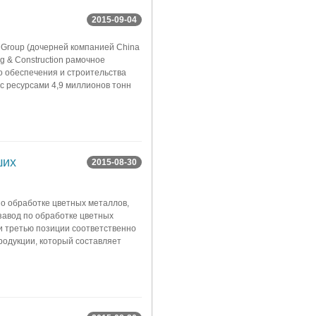
2015-09-04
 Group (дочерней компанией China
ng & Construction рамочное
о обеспечения и строительства
 с ресурсами 4,9 миллионов тонн
ших
2015-08-30
по обработке цветных металлов,
завод по обработке цветных
и третью позиции соответственно
родукции, который составляет