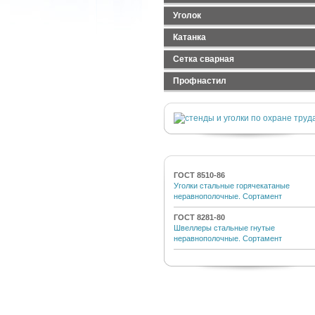
Лист оцинкованный
Труба электросварная
Швеллер стальной
Уголок
Лист рифленый
Труба ВГП
Швеллер гнутый
Уголок равнополочный
Катанка
Уголок неравнополочный
Сетка сварная
Сетка стальная тканная
Профнастил
Сетка стальная сварная
Профнастил черный
Сетка сварная оцинкованная
Профнастил оцинкованный
ГОСТ 8510-86
Уголки стальные горячекатаные
неравнополочные. Сортамент
ГОСТ 8281-80
Швеллеры стальные гнутые
неравнополочные. Сортамент