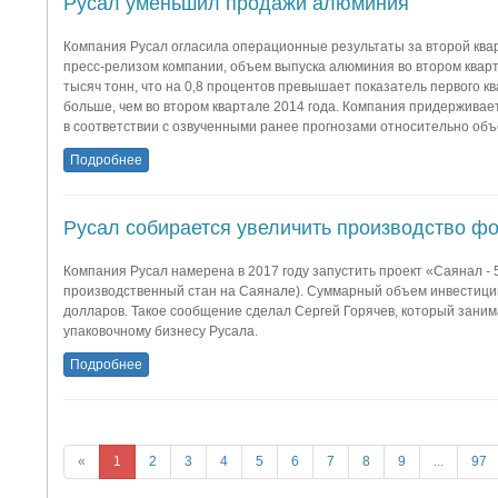
Русал уменьшил продажи алюминия
Компания Русал огласила операционные результаты за второй кварт
пресс-релизом компании, объем выпуска алюминия во втором кварт
тысяч тонн, что на 0,8 процентов превышает показатель первого кв
больше, чем во втором квартале 2014 года. Компания придержива
в соответствии с озвученными ранее прогнозами относительно объ
Подробнее
Русал собирается увеличить производство ф
Компания Русал намерена в 2017 году запустить проект «Саянал - 
производственный стан на Саянале). Суммарный объем инвестиций
долларов. Такое сообщение сделал Сергей Горячев, который заним
упаковочному бизнесу Русала.
Подробнее
«
1
2
3
4
5
6
7
8
9
...
97