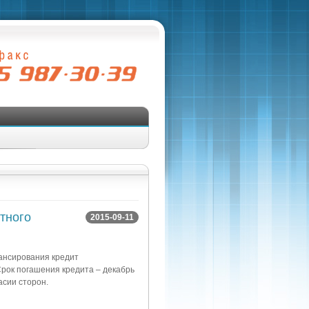
тного
2015-09-11
ансирования кредит
рок погашения кредита – декабрь
асии сторон.