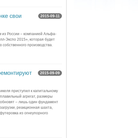
нке свои
2015-09-11
м из России – компанией Альфа-
л-Экспо 2015», которая будет
ю собственного производства.
ремонтируют
2015-09-09
икеля приступил к капитальному
 плавильный агрегат, размеры
 обновят – лишь один фундамент
загрузки, реакционная шахта,
футеровка из огнеупорного