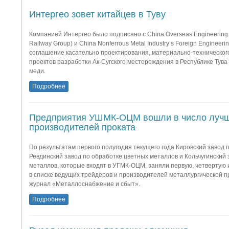
Интергео зовет китайцев в Туву
Компанией Интергео было подписано с China Overseas Engineering
Railway Group) и China Nonferrous Metal Industry’s Foreign Engineeri
соглашение касательно проектирования, материально-техническог
проектов разработки Ак-Сугского месторождения в Республике Тува
меди.
Подробнее
Предприятия УШМК-ОЦМ вошли в число луч
производителей проката
По результатам первого полугодия текущего года Кировский завод 
Ревдинский завод по обработке цветных металлов и Кольчугинский 
металлов, которые входят в УГМК-ОЦМ, заняли первую, четвертую 
в списке ведущих трейдеров и производителей металлургической п
журнал «Металлоснабжение и сбыт».
Подробнее