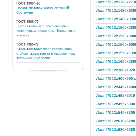
Лист Г/К 12х1288х273
ГОСТ 19904-90
Прокат листовой холоднокатаный.
Лист Г/К 12х1420х630
Сортамент
Лист Г/К 12х1480х330
ГОСТ 8568-77
Листы стальные с ромбическим и
Лист Г/К 12х1500х280
чечевичным рифлением. Технические
условия
Лист Г/К 12х1500х300
Лист Г/К 12х1500х600
ГОСТ 7350-77
Сталь толстолистовая коррозионно-
Лист Г/К 12х1550х139
стойкая, жаростойкая и жаропрочная.
Технические условия
Лист Г/К 12х1650х280
Лист Г/К 12х300х1020
Лист Г/К 12х400х990 
Лист Г/К 12х440х1200
Лист Г/К 12х495х6010
Лист Г/К 12х495х6300
Лист Г/К 12х540х3300
Лист Г/К 12х610х6280
Лист Г/К 12х620х6280