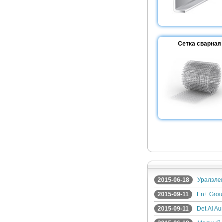
Сетка сварная
2015-06-18
Уралэле
2015-09-11
En+ Gro
2015-09-11
Det.Al A