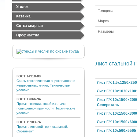
Лист оцинкованный
Труба электросварная
Швеллер стальной
Уголок
Лист рифленый
Труба ВГП
Толщина
Швеллер гнутый
Уголок равнополочный
Катанка
Марка
Уголок неравнополочный
Сетка сварная
Размеры
Сетка стальная тканная
Профнастил
Сетка стальная сварная
Профнастил черный
Сетка сварная оцинкованная
Профнастил оцинкованный
Лист стальной Г
ГОСТ 14918-80
Сталь тонколистовая оцинкованная с
Лист Г/К 1.5х1250х25
непрерывных линий. Технические
условия
Лист Г/К 10х1030х100
ГОСТ 17066-94
Лист Г/К 10х1500х200
Прокат тонколистовой из стали
Северсталь
повышенной прочности. Технические
условия
Лист Г/К 10х1500х300
Лист Г/К 10х1500х600
ГОСТ 19903-74
Прокат листовой горячекатаный.
Лист Г/К 10х560х5565
Сортамент