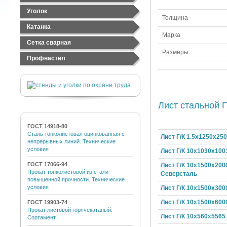
Лист оцинкованный
Труба электросварная
Швеллер стальной
Уголок
Лист рифленый
Труба ВГП
Толщина
Швеллер гнутый
Уголок равнополочный
Катанка
Марка
Уголок неравнополочный
Сетка сварная
Размеры
Сетка стальная тканная
Профнастил
Сетка стальная сварная
Профнастил черный
Сетка сварная оцинкованная
Профнастил оцинкованный
Лист стальной Г
ГОСТ 14918-80
Сталь тонколистовая оцинкованная с
Лист Г/К 1.5х1250х25
непрерывных линий. Технические
условия
Лист Г/К 10х1030х100
ГОСТ 17066-94
Лист Г/К 10х1500х200
Прокат тонколистовой из стали
Северсталь
повышенной прочности. Технические
условия
Лист Г/К 10х1500х300
Лист Г/К 10х1500х600
ГОСТ 19903-74
Прокат листовой горячекатаный.
Лист Г/К 10х560х5565
Сортамент