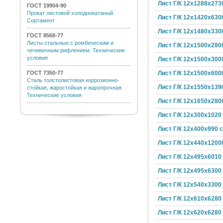
Лист Г/К 12х1288х273
ГОСТ 19904-90
Прокат листовой холоднокатаный.
Лист Г/К 12х1420х630
Сортамент
Лист Г/К 12х1480х330
ГОСТ 8568-77
Листы стальные с ромбическим и
Лист Г/К 12х1500х280
чечевичным рифлением. Технические
условия
Лист Г/К 12х1500х300
Лист Г/К 12х1500х600
ГОСТ 7350-77
Сталь толстолистовая коррозионно-
Лист Г/К 12х1550х139
стойкая, жаростойкая и жаропрочная.
Технические условия
Лист Г/К 12х1650х280
Лист Г/К 12х300х1020
Лист Г/К 12х400х990 
Лист Г/К 12х440х1200
Лист Г/К 12х495х6010
Лист Г/К 12х495х6300
Лист Г/К 12х540х3300
Лист Г/К 12х610х6280
Лист Г/К 12х620х6280