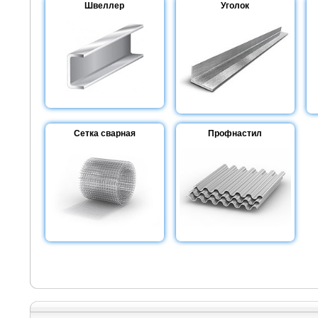
Швеллер
Уголок
Сетка сварная
Профнастил