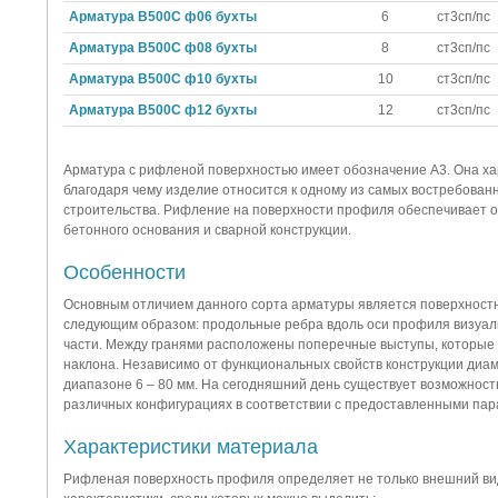
Арматура В500С ф06 бухты
6
ст3сп/пс
Арматура В500С ф08 бухты
8
ст3сп/пс
Арматура В500С ф10 бухты
10
ст3сп/пс
Арматура В500С ф12 бухты
12
ст3сп/пс
Арматура с рифленой поверхностью имеет обозначение А3. Она ха
благодаря чему изделие относится к одному из самых востребован
строительства. Рифление на поверхности профиля обеспечивает 
бетонного основания и сварной конструкции.
Особенности
Основным отличием данного сорта арматуры является поверхност
следующим образом: продольные ребра вдоль оси профиля визуаль
части. Между гранями расположены поперечные выступы, которые 
наклона. Независимо от функциональных свойств конструкции диам
диапазоне 6 – 80 мм. На сегодняшний день существует возможност
различных конфигурациях в соответствии с предоставленными пар
Характеристики материала
Рифленая поверхность профиля определяет не только внешний вид 