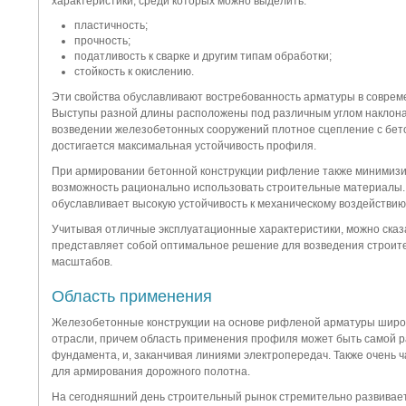
характеристики, среди которых можно выделить:
пластичность;
прочность;
податливость к сварке и другим типам обработки;
стойкость к окислению.
Эти свойства обуславливают востребованность арматуры в соврем
Выступы разной длины расположены под различным углом наклона,
возведении железобетонных сооружений плотное сцепление с бет
достигается максимальная устойчивость профиля.
При армировании бетонной конструкции рифление также минимизир
возможность рационально использовать строительные материалы.
обуславливает высокую устойчивость к механическому воздействию 
Учитывая отличные эксплуатационные характеристики, можно сказа
представляет собой оптимальное решение для возведения строите
масштабов.
Область применения
Железобетонные конструкции на основе рифленой арматуры широ
отрасли, причем область применения профиля может быть самой р
фундамента, и, заканчивая линиями электропередач. Также очень 
для армирования дорожного полотна.
На сегодняшний день строительный рынок стремительно развивает