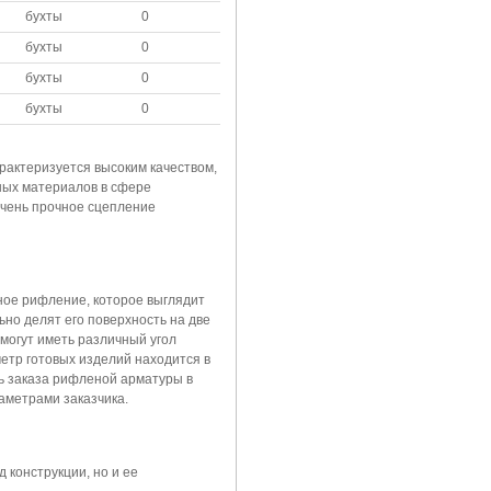
бухты
0
бухты
0
бухты
0
бухты
0
рактеризуется высоким качеством,
ных материалов в сфере
очень прочное сцепление
ное рифление, которое выглядит
но делят его поверхность на две
могут иметь различный угол
етр готовых изделий находится в
ь заказа рифленой арматуры в
аметрами заказчика.
конструкции, но и ее