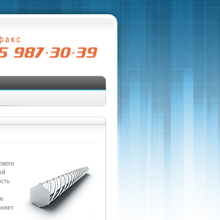
ового
ей
ость
ые
сняет