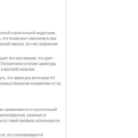
енной строительной индустрии.
 что позволяет обеспечить при
онной смесью. За счет рифления
ует его растекание, что дает
 Поперечное сечение арматуры
и высокой нагрузке.
ть, что арматура категории А3
льных объектов независимо от их
ко применяются в строительной
азнообразной, начиная от
часто такой профиль используется
ся, это сопровождается