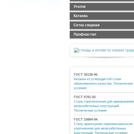
Лист оцинкованный
Труба электросварная
Швеллер стальной
Уголок
Лист рифленый
Труба ВГП
Швеллер гнутый
Уголок равнополочный
Катанка
Уголок неравнополочный
Сетка сварная
Сетка стальная тканная
Профнастил
Сетка стальная сварная
Профнастил черный
Сетка сварная оцинкованная
Профнастил оцинкованный
ГОСТ 30136-95
Катанка из углеродистой стали
обыкновенного качества. Технические
условия
ГОСТ 5781-82
Сталь горячекатаная для армирования
железобетонных конструкций.
Технические условия
ГОСТ 10884-94
Сталь арматурная термомеханически
упрочненная для железобетонных
конструкций. Технические условия