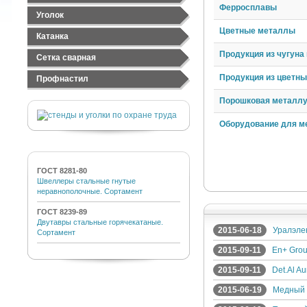
Лист оцинкованный
Труба электросварная
Ферросплавы
Швеллер стальной
Уголок
Лист рифленый
Труба ВГП
Швеллер гнутый
Цветные металлы
Уголок равнополочный
Катанка
Уголок неравнополочный
Продукция из чугуна 
Сетка сварная
Сетка стальная тканная
Продукция из цветн
Профнастил
Сетка стальная сварная
Профнастил черный
Порошковая металлу
Сетка сварная оцинкованная
Профнастил оцинкованный
Оборудование для м
ГОСТ 8281-80
Швеллеры стальные гнутые
неравнополочные. Сортамент
ГОСТ 8239-89
Двутавры стальные горячекатаные.
2015-06-18
Уралэле
Сортамент
2015-09-11
En+ Gro
2015-09-11
Det.Al A
2015-06-19
Медный 