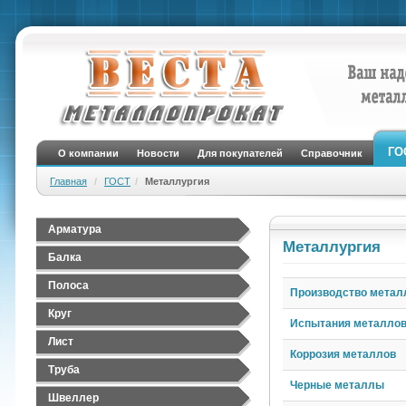
ГО
О компании
Новости
Для покупателей
Справочник
Главная
ГОСТ
Металлургия
Арматура
Металлургия
Арматура А1 (гладкая)
Балка
Арматура А3 (рифленая)
Полоса
Производство метал
Круг
Испытания металло
Лист
Коррозия металлов
Лист стальной Г/К
Труба
Черные металлы
Лист стальной Х/К
Труба бесшовная
Швеллер