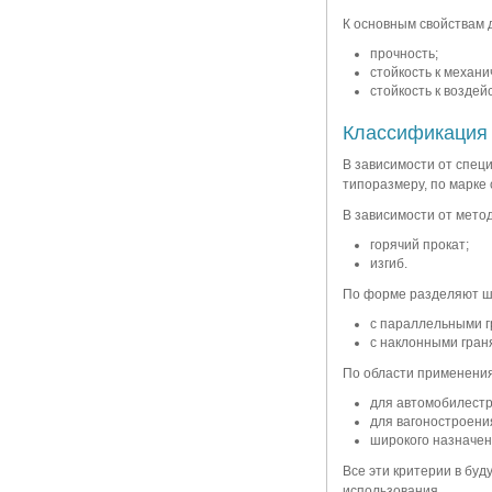
К основным свойствам 
прочность;
стойкость к механ
стойкость к воздей
Классификаци
В зависимости от спец
типоразмеру, по марке 
В зависимости от мето
горячий прокат;
изгиб.
По форме разделяют ш
с параллельными г
с наклонными гран
По области применения
для автомобилестр
для вагоностроени
широкого назначен
Все эти критерии в буд
использования.