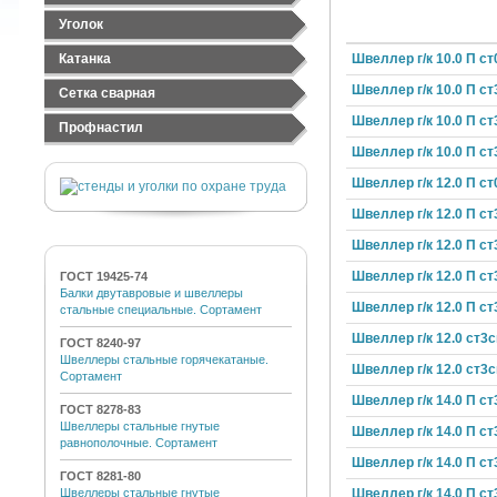
Лист оцинкованный
Труба электросварная
Швеллер стальной
Уголок
Лист рифленый
Труба ВГП
Швеллер гнутый
Уголок равнополочный
Катанка
Швеллер г/к 10.0 П с
Уголок неравнополочный
Швеллер г/к 10.0 П ст
Сетка сварная
Швеллер г/к 10.0 П ст
Сетка стальная тканная
Профнастил
Сетка стальная сварная
Швеллер г/к 10.0 П ст
Профнастил черный
Сетка сварная оцинкованная
Профнастил оцинкованный
Швеллер г/к 12.0 П ст
Швеллер г/к 12.0 П ст
Швеллер г/к 12.0 П ст
Швеллер г/к 12.0 П ст
ГОСТ 19425-74
Балки двутавровые и швеллеры
Швеллер г/к 12.0 П ст
стальные специальные. Сортамент
Швеллер г/к 12.0 ст3с
ГОСТ 8240-97
Швеллеры стальные горячекатаные.
Швеллер г/к 12.0 ст3с
Сортамент
Швеллер г/к 14.0 П ст
ГОСТ 8278-83
Швеллеры стальные гнутые
Швеллер г/к 14.0 П ст
равнополочные. Сортамент
Швеллер г/к 14.0 П ст
ГОСТ 8281-80
Швеллер г/к 14.0 П ст
Швеллеры стальные гнутые