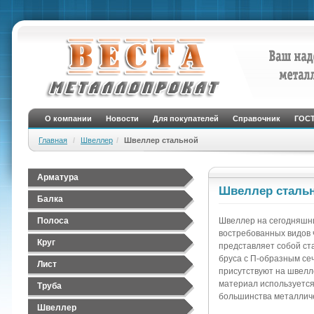
О компании
Новости
Для покупателей
Справочник
ГОС
Главная
Швеллер
Швеллер стальной
Арматура
Швеллер сталь
Арматура А1 (гладкая)
Балка
Арматура А3 (рифленая)
Полоса
Швеллер на сегодняшни
востребованных видов 
Круг
представляет собой ст
бруса с П-образным се
Лист
присутствуют на швелл
Лист стальной Г/К
материал используется
Труба
большинства металличе
Лист стальной Х/К
Труба бесшовная
Швеллер